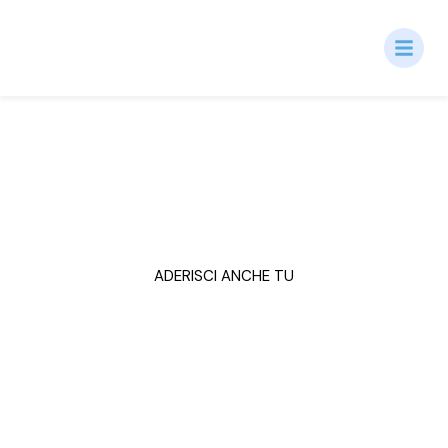
Occhio ai Bimbi
Occhio ai Bimbi è un Progetto del Lions Clubs
International che si sviluppa attraverso una campagna
di informazione e prevenzione dell’ambliopia
organizzata e gestita dai Lions italiani.
ADERISCI ANCHE TU