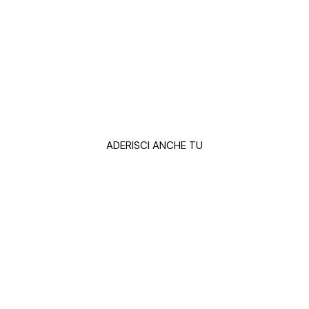
Anche tu insieme a
Occhio ai Bimbi!
Sei un medico oculista o un ortottista, oppure
rappresenti un Lions Club e vuoi avere più
informazioni o partecipare alle nostre attività?
ADERISCI ANCHE TU